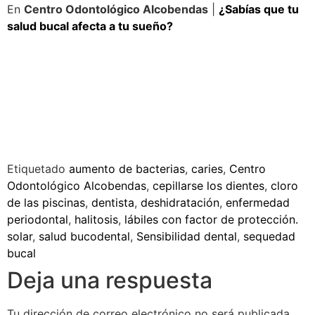
En
Centro Odontológico Alcobendas
|
¿Sabías que tu
salud bucal afecta a tu sueño?
Etiquetado
aumento de bacterias
,
caries
,
Centro
Odontológico Alcobendas
,
cepillarse los dientes
,
cloro
de las piscinas
,
dentista
,
deshidratación
,
enfermedad
periodontal
,
halitosis
,
lábiles con factor de protección.
solar
,
salud bucodental
,
Sensibilidad dental
,
sequedad
bucal
Deja una respuesta
Tu dirección de correo electrónico no será publicada.