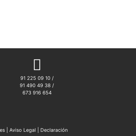
91 225 09 10 /
91 490 49 38 /
673 916 654
ies
|
Aviso Legal
|
Declaración