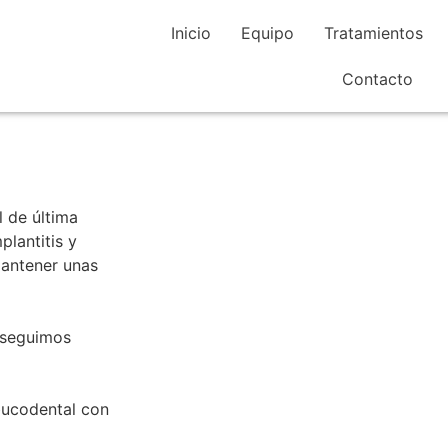
Inicio
Equipo
Tratamientos
ucir una sonrisa brillante.
Contacto
 de última
plantitis y
 mantener unas
nseguimos
bucodental con