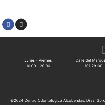
Lunes - Viernes
Calle del Marqué
10.00 - 20.00
101 28100,
©2024 Centro Odontológico Alcobendas. Dras. Gordi
<!– Google Tag Manager (noscript) –>
<noscript><iframe src=»https://www.googletagmanager.com/ns.html?id=GTM-KLRPVV5P»
height=»0″ width=»0″ style=»display:none;visibility:hidden»></iframe></noscript>
<!– End Google Tag Manager (noscript) –>