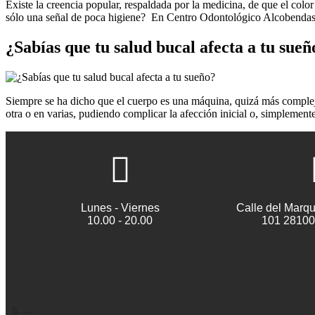
Existe la creencia popular, respaldada por la medicina, de que el color
sólo una señal de poca higiene? En Centro Odontológico Alcobendas t
¿Sabías que tu salud bucal afecta a tu sueñ
Siempre se ha dicho que el cuerpo es una máquina, quizá más compleja
otra o en varias, pudiendo complicar la afección inicial o, simplemen
Lunes - Viernes
Calle del Marqu
10.00 - 20.00
101 28100
<!– Google Tag Manager (noscript) –>
<noscript><iframe src=»https://www.googletagmanager.com/ns.html?id=GTM-KLRPVV5P»