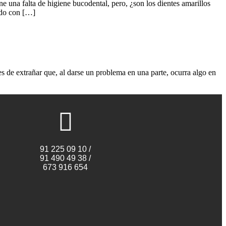
ne una falta de higiene bucodental, pero, ¿son los dientes amarillos
ado con […]
 de extrañar que, al darse un problema en una parte, ocurra algo en
91 225 09 10 /
91 490 49 38 /
673 916 654