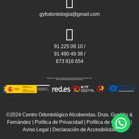
gyfodontologia@gmail.com
91 225 09 10 /
91 490 49 38 /
673 916 654
<!– Google Tag Manager (noscript) –>
<noscript><iframe src=»https://www.googletagmanager.com/ns.html?id=GTM-KLRPVV5P»
height=»0″ width=»0″ style=»display:none;visibility:hidden»></iframe></noscript>
<!– End Google Tag Manager (noscript) –>
©2024 Centro Odontológico Alcobendas. Dras. Gordillo &
Fernández |
Política de Privacidad
|
Política de Cookies
|
Aviso Legal
|
Declaración de Accesibilidad