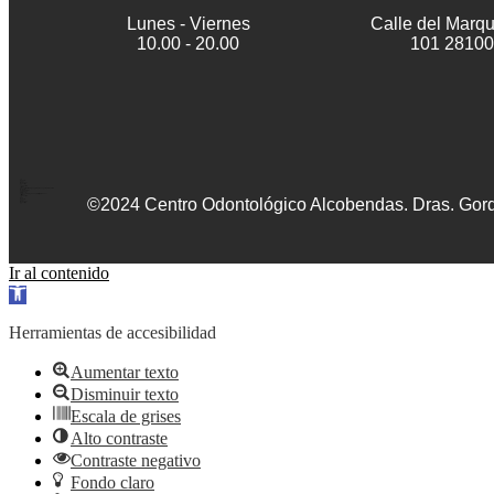
Lunes - Viernes
Calle del Marqu
10.00 - 20.00
101 28100
<!– Google Tag Manager (noscript) –>
<noscript><iframe src=»https://www.googletagmanager.com/ns.html?id=GTM-KLRPVV5P»
height=»0″ width=»0″ style=»display:none;visibility:hidden»></iframe></noscript>
©2024 Centro Odontológico Alcobendas. Dras. Gord
<!– End Google Tag Manager (noscript) –>
Ir al contenido
Abrir
barra
de
Herramientas de accesibilidad
herramientas
Aumentar texto
Disminuir texto
Escala de grises
Alto contraste
Contraste negativo
Fondo claro